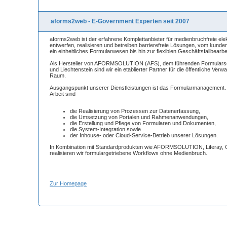
aforms2web - E-Government Experten seit 2007
aforms2web ist der erfahrene Komplettanbieter für medienbruchfreie ele
entwerfen, realisieren und betreiben barrierefreie Lösungen, vom kunde
ein einheitliches Formularwesen bis hin zur flexiblen Geschäftsfallbearbe
Als Hersteller von AFORMSOLUTION (AFS), dem führenden Formularse
und Liechtenstein sind wir ein etablierter Partner für die öffentliche Ve
Raum.
Ausgangspunkt unserer Dienstleistungen ist das Formularmanagement.
Arbeit sind
die Realisierung von Prozessen zur Datenerfassung,
die Umsetzung von Portalen und Rahmenanwendungen,
die Erstellung und Pflege von Formularen und Dokumenten,
die System-Integration sowie
der Inhouse- oder Cloud-Service-Betrieb unserer Lösungen.
In Kombination mit Standardprodukten wie AFORMSOLUTION, Liferay, 
realisieren wir formulargetriebene Workflows ohne Medienbruch.
Zur Homepage