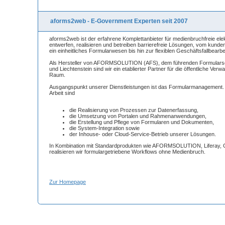
aforms2web - E-Government Experten seit 2007
aforms2web ist der erfahrene Komplettanbieter für medienbruchfreie ele
entwerfen, realisieren und betreiben barrierefreie Lösungen, vom kunde
ein einheitliches Formularwesen bis hin zur flexiblen Geschäftsfallbearbe
Als Hersteller von AFORMSOLUTION (AFS), dem führenden Formularse
und Liechtenstein sind wir ein etablierter Partner für die öffentliche Ve
Raum.
Ausgangspunkt unserer Dienstleistungen ist das Formularmanagement.
Arbeit sind
die Realisierung von Prozessen zur Datenerfassung,
die Umsetzung von Portalen und Rahmenanwendungen,
die Erstellung und Pflege von Formularen und Dokumenten,
die System-Integration sowie
der Inhouse- oder Cloud-Service-Betrieb unserer Lösungen.
In Kombination mit Standardprodukten wie AFORMSOLUTION, Liferay, 
realisieren wir formulargetriebene Workflows ohne Medienbruch.
Zur Homepage